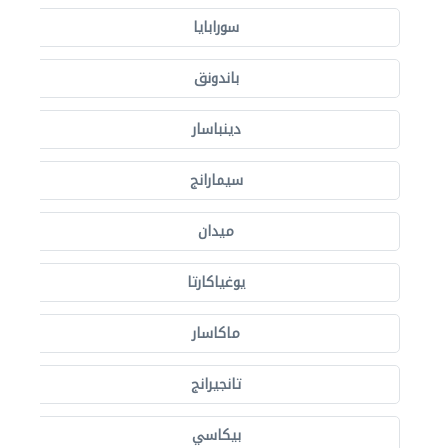
سورابايا
باندونق
دينباسار
سيمارانج
ميدان
يوغياكارتا
ماكاسار
تانجيرانج
بيكاسي