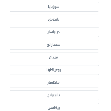
سورابايا
باندونق
دينباسار
سيمارانج
ميدان
يوغياكارتا
ماكاسار
تانجيرانج
بيكاسي