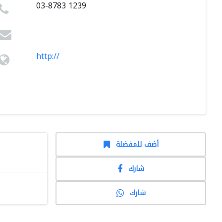
03-8783 1239
http://
أضف للمفضلة
شارك
شارك