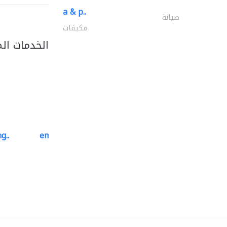
a & p..
صيانة
مكيفات
الخدمات ال
g..
emerald star cleaning..
خدمات التنظيف