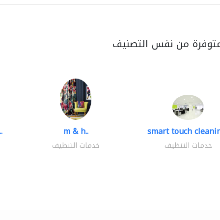
متوفرة من نفس التصنيف
.
m & h..
smart touch cleanin
خدمات التنظيف
خدمات التنظيف