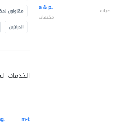
a & p..
صيانة
مقاولون لمك
مكيفات
الدرابزين
الخدمات ال
g..
m-three building materials
موردو مواد البناء