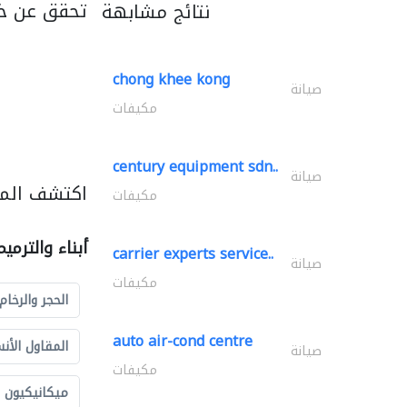
تحقق عن خد
نتائج مشابهة
chong khee kong
صيانة
مكيفات
century equipment sdn..
صيانة
اكتشف المزي
مكيفات
أبناء والترمي
carrier experts service..
صيانة
مكيفات
الحجر والرخام
auto air-cond centre
المقاول الأن
صيانة
مكيفات
ميكانيكيون