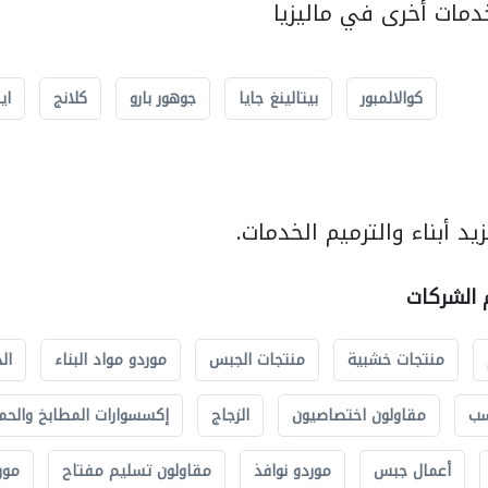
مات أخرى في ماليزيا
كوالالمبور
بيتالينغ جايا
جوهور بارو
كلانج
اي
د أبناء والترميم الخدمات.
م الشركات
منتجات خشبية
منتجات الجبس
موردو مواد البناء
ال
سب
مقاولون اختصاصيون
الزجاج
إكسسوارات المطابخ والحم
أعمال جبس
موردو نوافذ
مقاولون تسليم مفتاح
مور