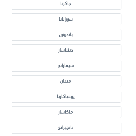
جاكرتا
سورابايا
باندونق
دينباسار
سيمارانج
ميدان
يوغياكارتا
ماكاسار
تانجيرانج