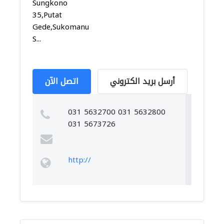
Sungkono
35,Putat
Gede,Sukomanunggal,
S...
أرسل بريد الكتروني
اتصل الآن
031 5632700 031 5632800
031 5673726
http://