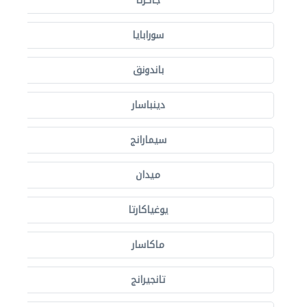
جاكرتا
سورابايا
باندونق
دينباسار
سيمارانج
ميدان
يوغياكارتا
ماكاسار
تانجيرانج