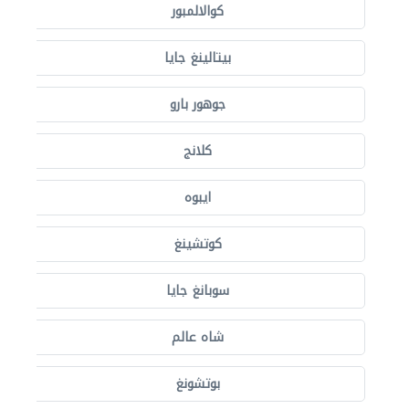
كوالالمبور
بيتالينغ جايا
جوهور بارو
كلانج
ايبوه
كوتشينغ
سوبانغ جايا
شاه عالم
بوتشونغ