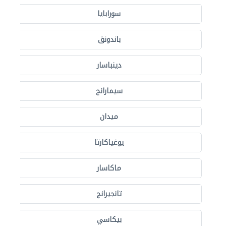
سورابايا
باندونق
دينباسار
سيمارانج
ميدان
يوغياكارتا
ماكاسار
تانجيرانج
بيكاسي