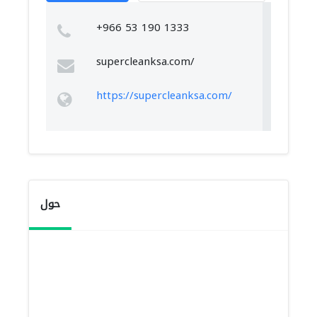
+966 53 190 1333
supercleanksa.com/
https://supercleanksa.com/
حول
لا تتخصص الشركة فقط فى
أعمال غسل الملابس، بل تتخصص