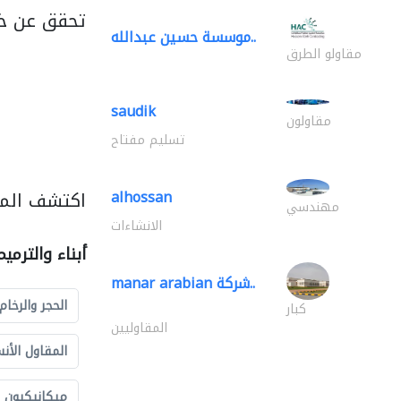
تحقق عن خد
موسسة حسين عبدالله..
مقاولو الطرق
saudik
مقاولون
تسليم مفتاح
اكتشف المزي
alhossan
مهندسي
الانشاءات
أبناء والترمي
manar arabian شركة..
الحجر والرخام
كبار
المقاوليين
المقاول الأن
ميكانيكيون