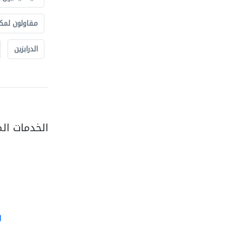
مقاولون لمك
الدرابزين
الخدمات ال
g
al jalal furniture..