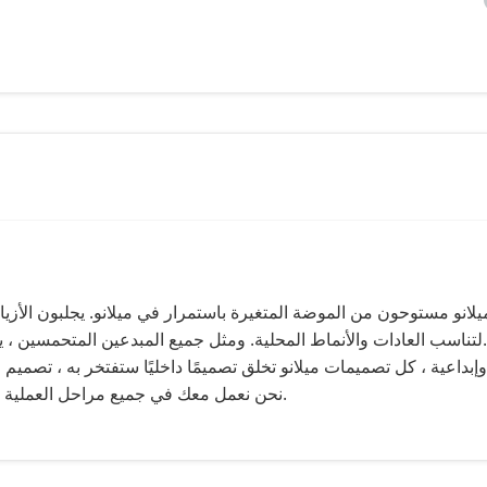
انو مستوحون من الموضة المتغيرة باستمرار في ميلانو.
يجلبون الأزيا
ومثل جميع المبدعين المتحمسين ، يفخر مصممو ميلانو بالتصميمات الداخلية التي يقومون بإنشائها.
لتناسب العادات والأنماط المحلية.
بداعية ، كل تصميمات ميلانو تخلق تصميمًا داخليًا ستفتخر به ، تصميم ل
نحن نعمل معك في جميع مراحل العملية ، ونصمم التصميمات الإيطالية بأسلوب يناسبك ويناسب منزلك.