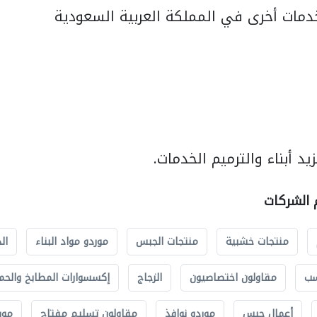
مات أخرى في المملكة العربية السعودية
د أبناء والترميم الخدمات.
م الشركات
منتجات خشبية
منتجات الجبس
موردو مواد البناء
ال
سب
مقاولون اختصاصيون
الزجاج
إكسسوارات المطابخ والحم
أعمال جبس
موردو نوافذ
مقاولون تسليم مفتاح
مور