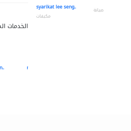
syarikat lee seng..
صيانة
مكيفات
الخدمات ال
..
neo space interiors
الديكور الداخلي