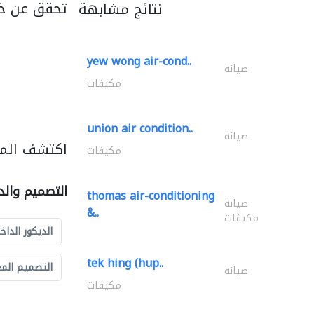
تحقق عن خد
نتائج مشابهة
yew wong air-cond..
صيانة
مكيفات
union air condition..
صيانة
اكتشف المز
مكيفات
التصميم والد
thomas air-conditioning
صيانة
&..
مكيفات
الديكور الداخ
tek hing (hup..
التصميم الم
صيانة
مكيفات