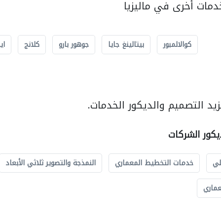
مات أخرى في ماليزيا
كوالالمبور
بيتالينغ جايا
جوهور بارو
كلانج
اي
يد التصميم والديكور الخدمات.
يكور الشركات
لي
خدمات التخطيط المعماري
النمذجة والتصوير ثلاثي الأبعاد
عماري