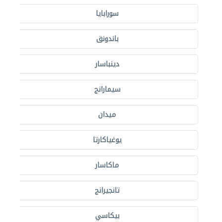
سورابايا
باندونق
دينباسار
سيمارانج
ميدان
يوغياكارتا
ماكاسار
تانجيرانج
بيكاسي