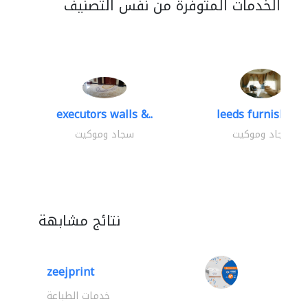
الخدمات المتوفرة من نفس التصنيف
executors walls &..
leeds furnishings
سجاد وموكيت
سجاد وموكيت
نتائج مشابهة
zeejprint
خدمات الطباعة