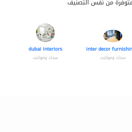
متوفرة من نفس التصنيف
dubai interiors
inter decor furnishin
سجاد وموكيت
سجاد وموكيت