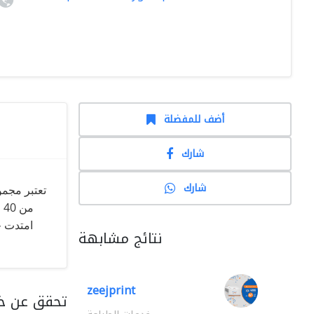
أضف للمفضلة
شارك
شارك
تعتبر مجمو
م
امتدت خ
نتائج مشابهة
zeejprint
تحقق عن خد