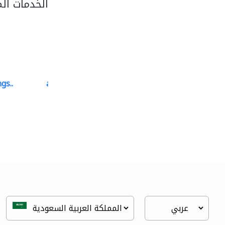
الخدمات ال
gs..
ali dakhili general..
سجاد وموكيت