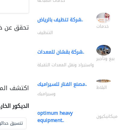
خدمات الطباعة
شركة تنظيف بالرياض..
تحقق عن خد
خدمات
التنظيف
شركة بقشان للمعدات..
بيع وتأجير
واستيراد ونقل المعدات الثقيلة
مصنع الفنار للسيراميك..
اكتشف المزي
البلاط
وسيراميك
الديكور الخا
optimum heavy
ميكانيكيون
equipment..
تنسيق حدائ