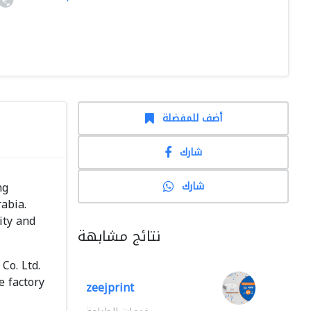
أضف للمفضلة
شارك
شارك
ng
abia.
ity and
نتائج مشابهة
Co. Ltd.
e factory
zeejprint