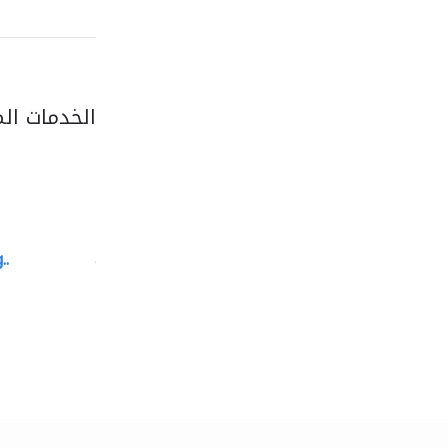
الخدمات ال
..
alton fencing and..
الأسوار والبوابات