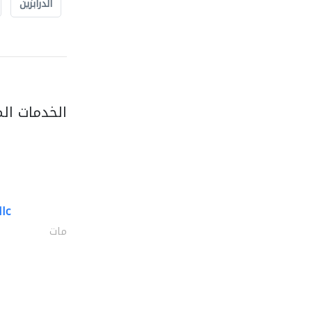
الدرابزين
الخدمات ال
llc
kitchen n style..
إكسسوارات المطابخ والحمامات