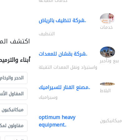
خدمات الطباعة
شركة تنظيف بالرياض..
خدمات
التنظيف
اكتشف المزي
شركة بقشان للمعدات..
أبناء والترمي
بيع وتأجير
واستيراد ونقل المعدات الثقيلة
الحجر والرخام
مصنع الفنار للسيراميك..
البلاط
المقاول الأن
وسيراميك
ميكانيكيون
optimum heavy
ميكانيكيون
equipment..
مقاولون لمك