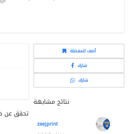
أضف للمفضلة
شارك
شارك
نتائج مشابهة
تحقق عن خد
zeejprint