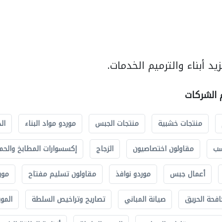
د أبناء والترميم الخدمات.
م الشركات
منتجات خشبية
منتجات الجبس
موردو مواد البناء
ال
سب
مقاولون اختصاصيون
الزجاج
إكسسوارات المطابخ والحم
أعمال جبس
موردو نوافذ
مقاولون تسليم مفتاح
مور
افحة الحريق
صيانة المباني
تصاريح وتراخيص السلطة
الموب