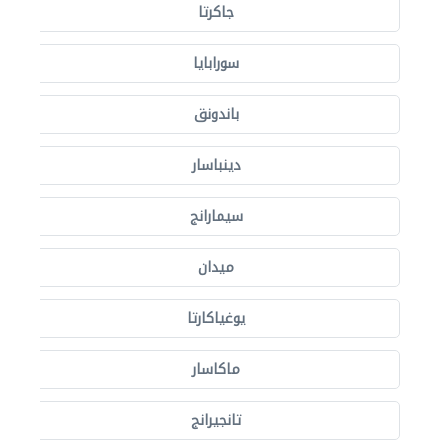
جاكرتا
سورابايا
باندونق
دينباسار
سيمارانج
ميدان
يوغياكارتا
ماكاسار
تانجيرانج