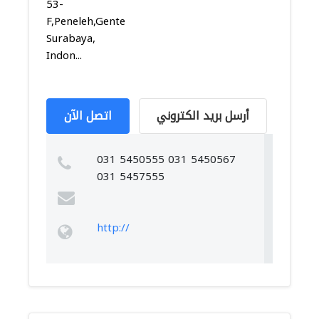
53-
F,Peneleh,Genteng,
Surabaya,
Indon...
أرسل بريد الكتروني
اتصل الآن
031 5450555 031 5450567
031 5457555
http://