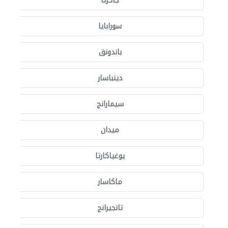
جاكرتا
سورابايا
باندونق
دينباسار
سيمارانج
ميدان
يوغياكارتا
ماكاسار
تانجيرانج