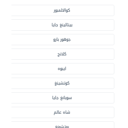
كوالالمبور
بيتالينغ جايا
جوهور بارو
كلانج
ايبوه
كوتشينغ
سوبانغ جايا
شاه عالم
بوتشونغ