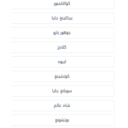
كوالالمبور
بيتالينغ جايا
جوهور بارو
كلانج
ايبوه
كوتشينغ
سوبانغ جايا
شاه عالم
بوتشونغ