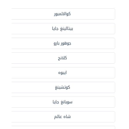
كوالالمبور
بيتالينغ جايا
جوهور بارو
كلانج
ايبوه
كوتشينغ
سوبانغ جايا
شاه عالم