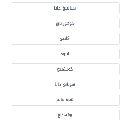
بيتالينغ جايا
جوهور بارو
كلانج
ايبوه
كوتشينغ
سوبانغ جايا
شاه عالم
بوتشونغ