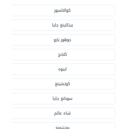
كوالالمبور
بيتالينغ جايا
جوهور بارو
كلانج
ايبوه
كوتشينغ
سوبانغ جايا
شاه عالم
بوتشونغ