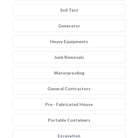
Soil Test
Generator
Heavy Equipments
Junk Removals
Waterproofing
General Contractors
Pre - Fabricated House
Portable Containers
Excavation