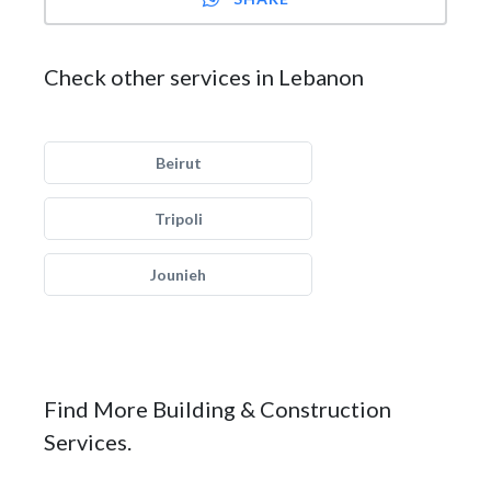
Check other services in Lebanon
Beirut
Tripoli
Jounieh
Find More Building & Construction
Services.