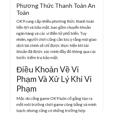
Phương Thức Thanh Toán An
Toàn
OK9 cung cấp nhiều phương thức thanh toán
tiện lợi và bảo mật, bao gồm chuyển khoản
ngân hàng và các ví điện tử phổ biến. Tuy
nhiên, người chơi cũng cần lưu ý rằng mọi giao
dịch tài chính sẽ chỉ được thực hiện khi tài
khoản đã được xác minh đầy đủ thông qua các
bước kiểm tra bảo mật.
Điều Khoản Về Vi
Phạm Và Xử Lý Khi Vi
Phạm
Mặc dù cổng game OK9 luôn cố gắng tạo ra
một môi trường chơi game công bằng và minh
bạch, nhưng cũng có những trường hợp