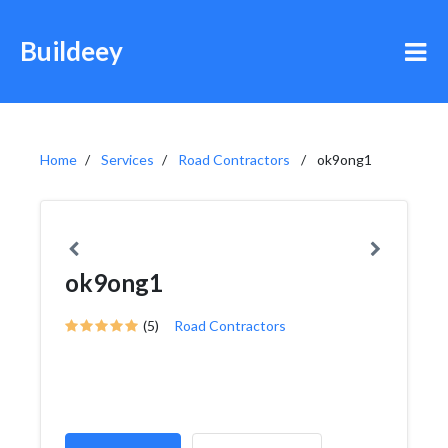
Buildeey
Home
Services
Road Contractors
ok9ong1
ok9ong1
(5)
Road Contractors