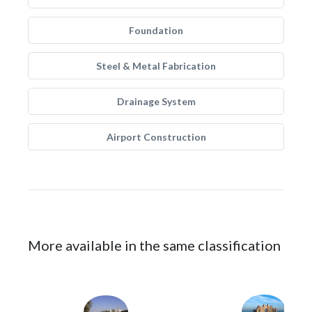
Foundation
Steel & Metal Fabrication
Drainage System
Airport Construction
More available in the same classification