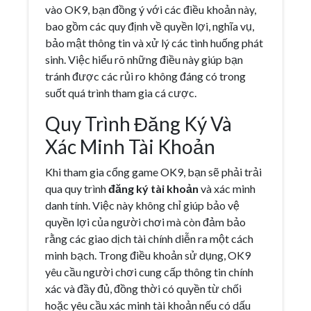
vào OK9, bạn đồng ý với các điều khoản này,
bao gồm các quy định về quyền lợi, nghĩa vụ,
bảo mật thông tin và xử lý các tình huống phát
sinh. Việc hiểu rõ những điều này giúp bạn
tránh được các rủi ro không đáng có trong
suốt quá trình tham gia cá cược.
Quy Trình Đăng Ký Và
Xác Minh Tài Khoản
Khi tham gia cổng game OK9, bạn sẽ phải trải
qua quy trình
đăng ký tài khoản
và xác minh
danh tính. Việc này không chỉ giúp bảo vệ
quyền lợi của người chơi mà còn đảm bảo
rằng các giao dịch tài chính diễn ra một cách
minh bạch. Trong điều khoản sử dụng, OK9
yêu cầu người chơi cung cấp thông tin chính
xác và đầy đủ, đồng thời có quyền từ chối
hoặc yêu cầu xác minh tài khoản nếu có dấu