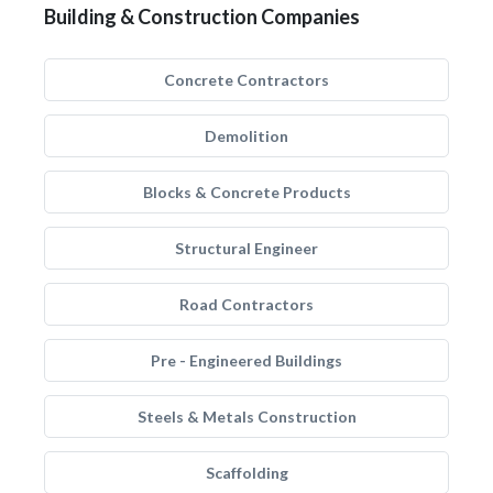
Building & Construction Companies
Concrete Contractors
Demolition
Blocks & Concrete Products
Structural Engineer
Road Contractors
Pre - Engineered Buildings
Steels & Metals Construction
Scaffolding