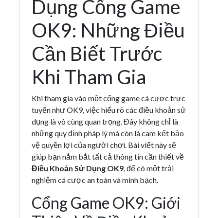
Dụng Cổng Game
OK9: Những Điều
Cần Biết Trước
Khi Tham Gia
Khi tham gia vào một cổng game cá cược trực
tuyến như OK9, việc hiểu rõ các điều khoản sử
dụng là vô cùng quan trọng. Đây không chỉ là
những quy định pháp lý mà còn là cam kết bảo
vệ quyền lợi của người chơi. Bài viết này sẽ
giúp bạn nắm bắt tất cả thông tin cần thiết về
Điều Khoản Sử Dụng OK9
, để có một trải
nghiệm cá cược an toàn và minh bạch.
Cổng Game OK9: Giới