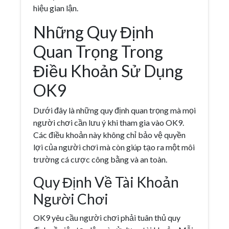
hiệu gian lận.
Những Quy Định
Quan Trọng Trong
Điều Khoản Sử Dụng
OK9
Dưới đây là những quy định quan trọng mà mọi
người chơi cần lưu ý khi tham gia vào OK9.
Các điều khoản này không chỉ bảo vệ quyền
lợi của người chơi mà còn giúp tạo ra một môi
trường cá cược công bằng và an toàn.
Quy Định Về Tài Khoản
Người Chơi
OK9 yêu cầu người chơi phải tuân thủ quy