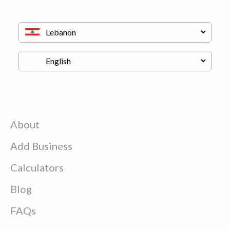
About
Add Business
Calculators
Blog
FAQs