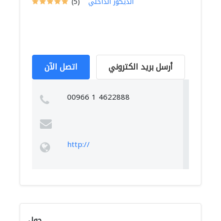
الديكور الداخلي
(5)
أرسل بريد الكتروني
اتصل الآن
00966 1 4622888
http://
حول