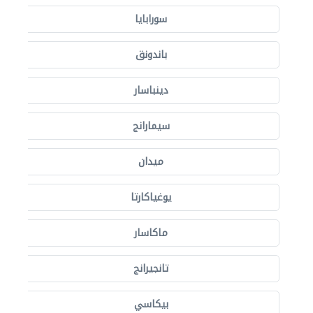
سورابايا
باندونق
دينباسار
سيمارانج
ميدان
يوغياكارتا
ماكاسار
تانجيرانج
بيكاسي