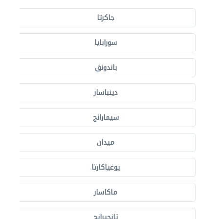
جاكرتا
سورابايا
باندونق
دينباسار
سيمارانج
ميدان
يوغياكارتا
ماكاسار
تانجيرانج