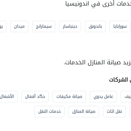
مات أخرى في اندونيسيا
سورابايا
باندونق
دينباسار
سيمارانج
ميدان
يو
د صيانة المنازل الخدمات.
ل الشركات
يف
عامل يدوي
صيانة مكيفات
حدّاد أقفال
الأشغال 
نقل اثاث
صيانة المنازل
خدمات النقل