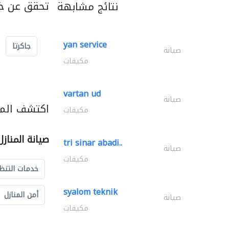
تحقق عن خد
نتائج مشابهة
yan service
جاكرتا
صيانة
مكيفات
vartan ud
صيانة
اكتشف المزي
مكيفات
صيانة المناز
tri sinar abadi..
صيانة
مكيفات
خدمات التنظ
syalom teknik
أمن المنازل
صيانة
مكيفات