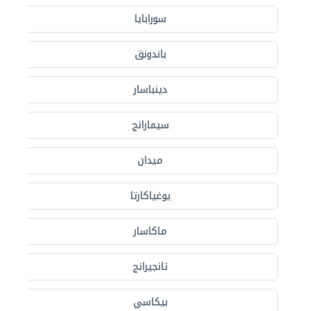
سورابايا
باندونق
دينباسار
سيمارانج
ميدان
يوغياكارتا
ماكاسار
تانجيرانج
بيكاسي