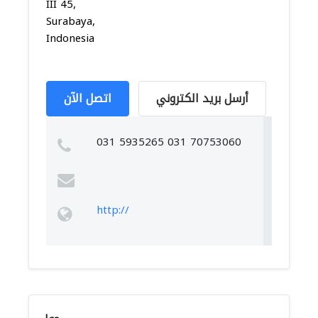
III 45,
Surabaya,
Indonesia
أرسل بريد الكتروني
اتصل الآن
031 5935265 031 70753060
http://