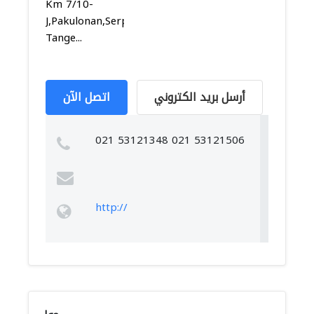
Km 7/10-
J,Pakulonan,Serpong,
Tange...
أرسل بريد الكتروني
اتصل الآن
021 53121348 021 53121506
http://