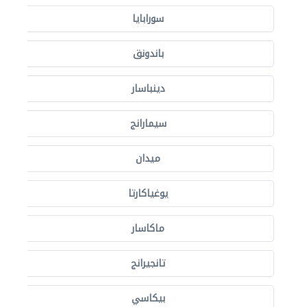
سورابايا
باندونق
دينباسار
سيمارانج
ميدان
يوغياكارتا
ماكاسار
تانجيرانج
بيكاسي