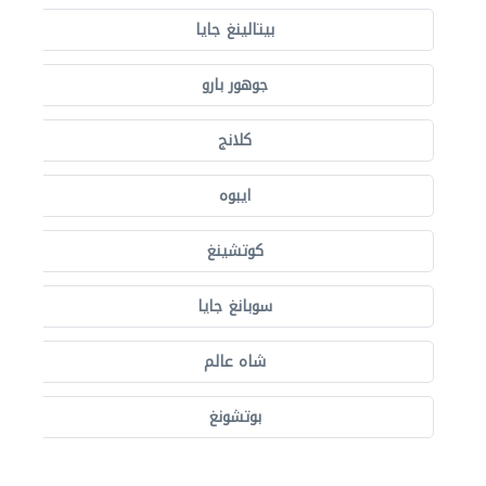
بيتالينغ جايا
جوهور بارو
كلانج
ايبوه
كوتشينغ
سوبانغ جايا
شاه عالم
بوتشونغ