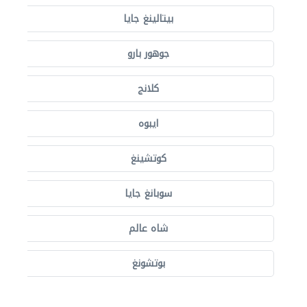
بيتالينغ جايا
جوهور بارو
كلانج
ايبوه
كوتشينغ
سوبانغ جايا
شاه عالم
بوتشونغ