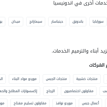
مات أخرى في اندونيسيا
سورابايا
باندونق
دينباسار
سيمارانج
ميدان
يو
د أبناء والترميم الخدمات.
م الشركات
منتجات خشبية
منتجات الجبس
موردو مواد البناء
ال
سب
مقاولون اختصاصيون
الزجاج
إكسسوارات المطابخ والحم
أعمال جبس
موردو نوافذ
مقاولون تسليم مفتاح
مور