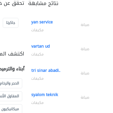
تحقق عن خد
نتائج مشابهة
yan service
جاكرتا
صيانة
مكيفات
vartan ud
صيانة
اكتشف المزي
مكيفات
أبناء والترمي
tri sinar abadi..
صيانة
مكيفات
الحجر والرخام
syalom teknik
المقاول الأن
صيانة
مكيفات
ميكانيكيون