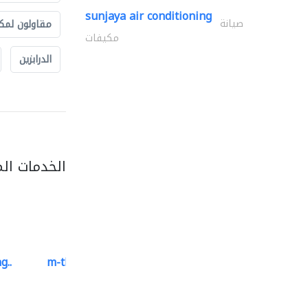
sunjaya air conditioning
صيانة
مقاولون لمك
مكيفات
الدرابزين
الخدمات ال
g..
m-three building materials
موردو مواد البناء