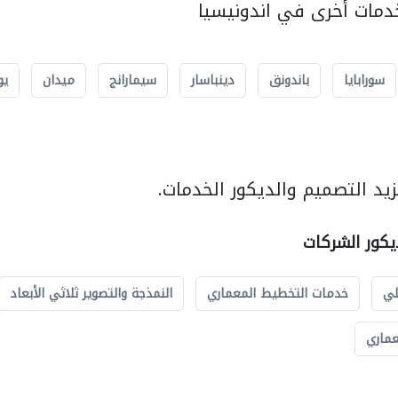
مات أخرى في اندونيسيا
سورابايا
باندونق
دينباسار
سيمارانج
ميدان
يو
يد التصميم والديكور الخدمات.
يكور الشركات
لي
خدمات التخطيط المعماري
النمذجة والتصوير ثلاثي الأبعاد
عماري