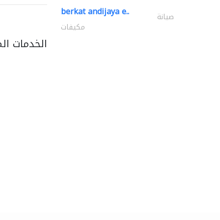
berkat andijaya e..
صيانة
مكيفات
الخدمات ال
light house studio
التصوير الفوتوغرافي