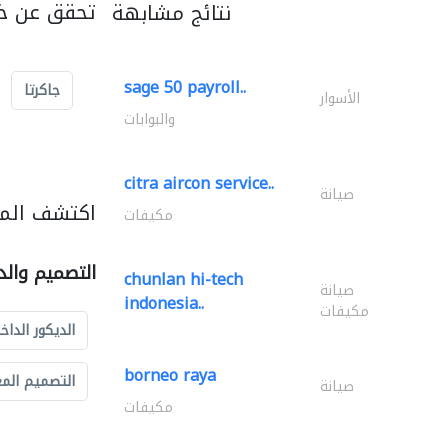
تحقق عن خد
نتائج مشابهة
sage 50 payroll..
جاكرتا
الأسوار
والبوابات
citra aircon service..
صيانة
اكتشف المز
مكيفات
التصميم والد
chunlan hi-tech
صيانة
indonesia..
مكيفات
الديكور الداخ
borneo raya
التصميم الم
صيانة
مكيفات