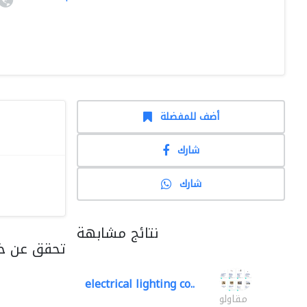
أضف للمفضلة
شارك
شارك
نتائج مشابهة
تحقق عن خ
electrical lighting co..
مقاولو