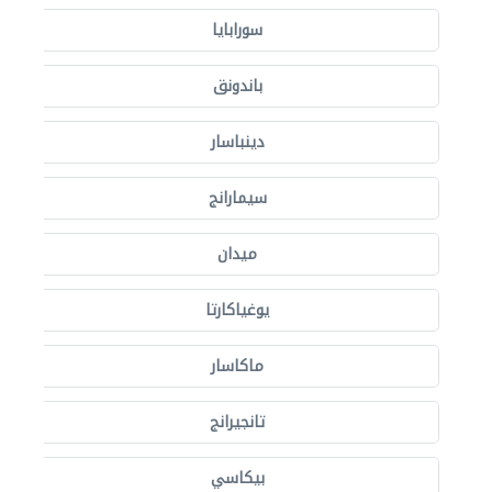
سورابايا
باندونق
دينباسار
سيمارانج
ميدان
يوغياكارتا
ماكاسار
تانجيرانج
بيكاسي