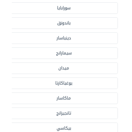
سورابايا
باندونق
دينباسار
سيمارانج
ميدان
يوغياكارتا
ماكاسار
تانجيرانج
بيكاسي