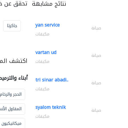
تحقق عن خد
نتائج مشابهة
yan service
جاكرتا
صيانة
مكيفات
vartan ud
صيانة
اكتشف المزي
مكيفات
أبناء والترمي
tri sinar abadi..
صيانة
مكيفات
الحجر والرخام
syalom teknik
المقاول الأن
صيانة
مكيفات
ميكانيكيون