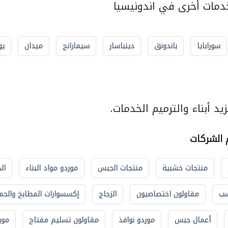
مات أخرى في اندونيسيا
سورابايا
باندونق
دينباسار
سيمارانج
ميدان
يو
د أبناء والترميم الخدمات.
م الشركات
منتجات خشبية
منتجات الجبس
موردو مواد البناء
ال
سب
مقاولون اختصاصيون
الزجاج
إكسسوارات المطابخ والحم
أعمال جبس
موردو نوافذ
مقاولون تسليم مفتاح
مور