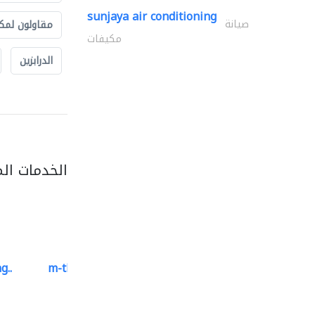
sunjaya air conditioning
صيانة
مقاولون لمك
مكيفات
الدرابزين
الخدمات ال
g..
m-three building materials
موردو مواد البناء