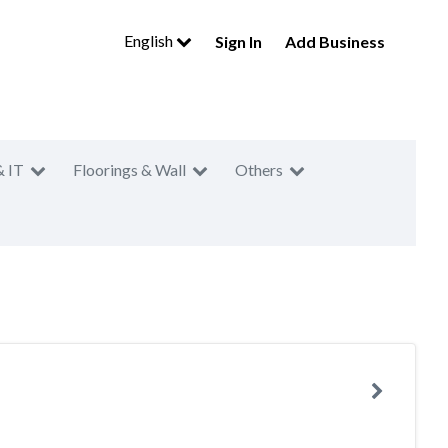
English
Sign In
Add Business
& IT
Floorings & Wall
Others