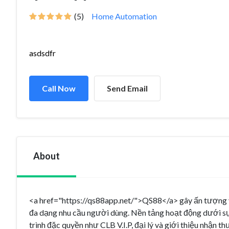
(5)
Home Automation
asdsdfr
Call Now
Send Email
About
<a href="https://qs88app.net/">QS88</a> gây ấn tượng với
đa dạng nhu cầu người dùng. Nền tảng hoạt động dưới sự
trình đặc quyền như CLB V.I.P, đại lý và giới thiệu nhận t