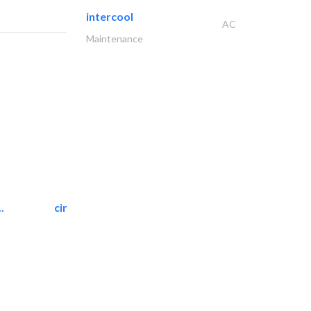
intercool
AC
Maintenance
.
cinmar lighting house
Home Automation