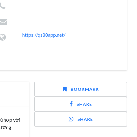
https://qs88app.net/
BOOKMARK
SHARE
SHARE
hù hợp với
chương