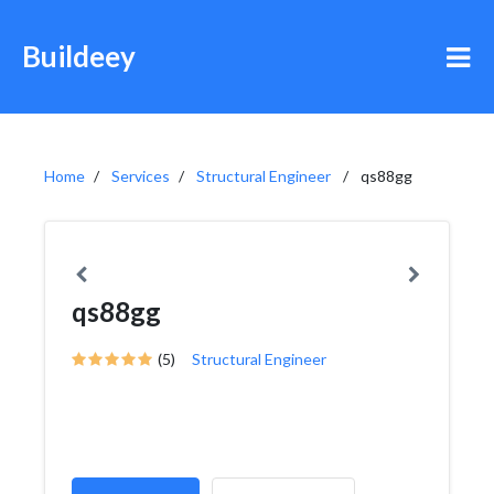
Buildeey
Home
Services
Structural Engineer
qs88gg
qs88gg
(5)
Structural Engineer