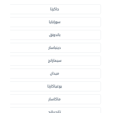
جاكرتا
سورابايا
باندونق
دينباسار
سيمارانج
ميدان
يوغياكارتا
ماكاسار
تانجيرانج