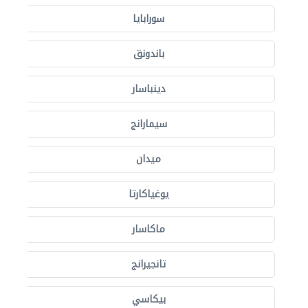
سورابايا
باندونق
دينباسار
سيمارانج
ميدان
يوغياكارتا
ماكاسار
تانجيرانج
بيكاسي