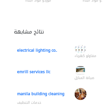
موردو مواد البناء
موردو مواد البناء
نتائج مشابهة
electrical lighting co..
مقاولو كهرباء
emrill services llc
صيانة المنازل
manila building cleaning
خدمات التنظيف