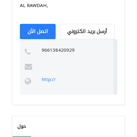
AL RAWDAH,
أرسل بريد الكتروني
اتصل الآن
966138420929
http://
حول