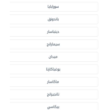
سورابايا
باندونق
دينباسار
سيمارانج
ميدان
يوغياكارتا
ماكاسار
تانجيرانج
بيكاسي