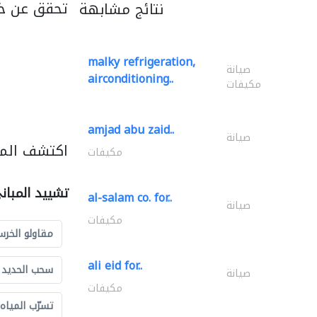
تحقق عن خد
نتائج مشابهة
malky refrigeration,
صيانة
airconditioning..
مكيفات
amjad abu zaid..
صيانة
اكتشف المز
مكيفات
تشييد المبان
al-salam co. for..
صيانة
مكيفات
مقاولو الخرس
ali eid for..
سحب الحديد و
صيانة
مكيفات
تسرّب المياه