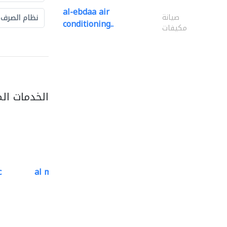
al-ebdaa air
صيانة
نظام الصرف
conditioning..
مكيفات
الخدمات ال
c
al mutathawer insulation..
تسرّب المياه