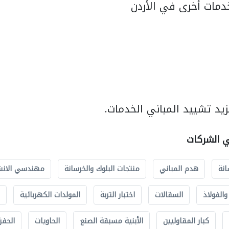
مات أخرى في الأردن
يد تشييد المباني الخدمات.
ي الشركات
انة
هدم المباني
منتجات البلوك والخرسانة
مهندسي الانش
الفولاذ
السقالات
اختبار التربة
المولدات الكهربائية
كبار المقاوليين
الأبنية مسبقة الصنع
الحاويات
الحفري