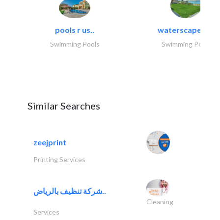
pools r us..
waterscapes llc
Swimming Pools
Swimming Pools
Similar Searches
zeejprint
Printing Services
شركة تنظيف بالرياض..
Cleaning
Services