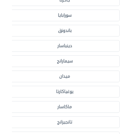
جاكرتا
سورابايا
باندونق
دينباسار
سيمارانج
ميدان
يوغياكارتا
ماكاسار
تانجيرانج