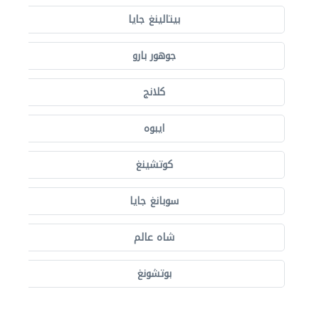
بيتالينغ جايا
جوهور بارو
كلانج
ايبوه
كوتشينغ
سوبانغ جايا
شاه عالم
بوتشونغ