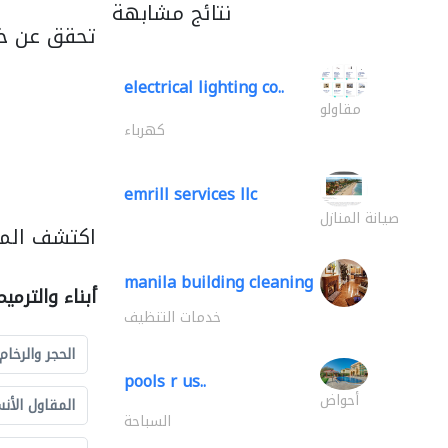
نتائج مشابهة
تحقق عن خد
electrical lighting co..
مقاولو
كهرباء
emrill services llc
صيانة المنازل
اكتشف المزي
manila building cleaning
أبناء والترمي
خدمات التنظيف
الحجر والرخام
pools r us..
أحواض
المقاول الأن
السباحة