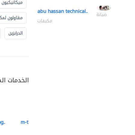
ميكانيكيون
abu hassan technical..
صيانة
مقاولون لمك
مكيفات
الدرابزين
الخدمات ال
g..
m-three building materials
موردو مواد البناء