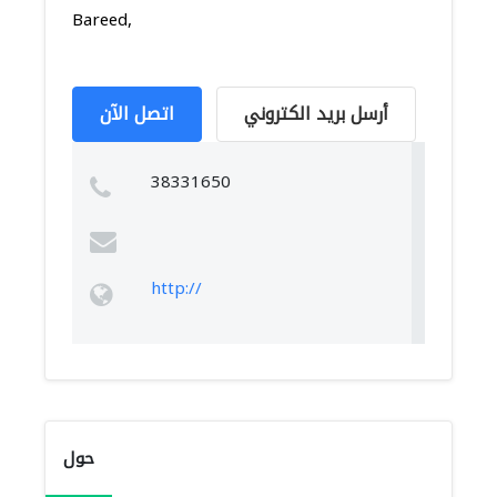
Bareed,
أرسل بريد الكتروني
اتصل الآن
38331650
http://
حول